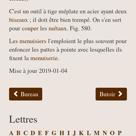
C'est un outil à tige méplate en acier ayant deux
biseaux
; il doit être bien trempé. On s'en sert
pour
couper
les
métaux
. Fig. 580.
Les
menuisiers
l'emploient le plus souvent pour
enfoncer les pattes à pointe avec lesquelles ils
fixent la
menuiserie
.
Mise à jour 2019-01-04
Bureau
Butoir
Lettres
A
B
C
D
E
F
G
H
I
J
K
L
M
N
O
P