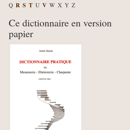
R
S
T
V
Q
U
W
X
Y
Z
Ce dictionnaire en version
papier