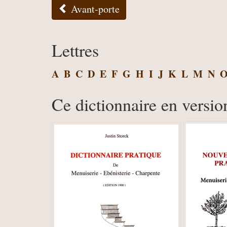
Avant-porte
Lettres
A
B
C
D
E
F
G
H
I
J
K
L
M
N
Ce dictionnaire en versio