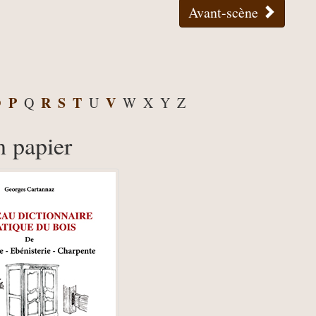
Avant-scène
O
P
R
S
T
V
Q
U
W
X
Y
Z
n papier