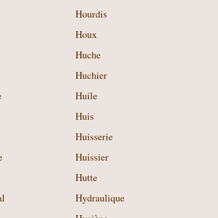
Hourdis
Houx
Huche
Huchier
e
Huile
Huis
Huisserie
e
Huissier
Hutte
al
Hydraulique