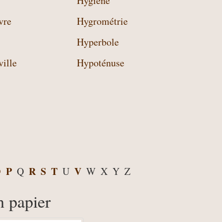
Hygiène
vre
Hygrométrie
Hyperbole
ville
Hypoténuse
O
P
R
S
T
V
Q
U
W
X
Y
Z
n papier