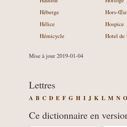
Hauteur
Horloge
Héberge
Hors-Œu
Hélice
Hospice
Hémicycle
Hotel de 
Mise à jour 2019-01-04
Lettres
A
B
C
D
E
F
G
H
I
J
K
L
M
N
Ce dictionnaire en versio