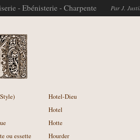
serie - Ebénisterie - Charpente
Par J. Just
(Style)
Hotel-Dieu
Hotel
ue
Hotte
e ou essette
Hourder