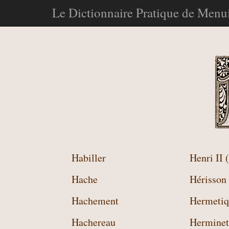
Le Dictionnaire Pratique de Menui
Habiller
Henri II 
Hache
Hérisson
Hachement
Hermetiq
Hachereau
Herminett