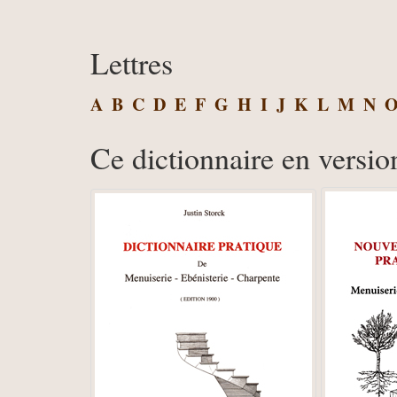
Lettres
A
B
C
D
E
F
G
H
I
J
K
L
M
N
Ce dictionnaire en versio