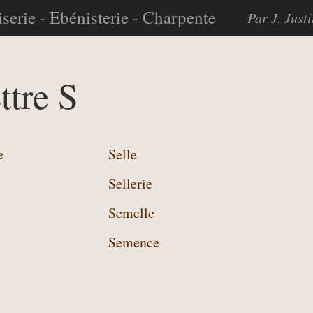
serie - Ebénisterie - Charpente
Par J. Just
ttre S
e
Selle
Sellerie
Semelle
Semence