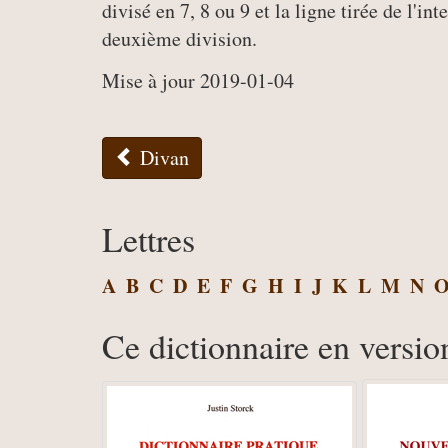
divisé en 7, 8 ou 9 et la ligne tirée de l'in
deuxième division.
Mise à jour 2019-01-04
Divan
Lettres
A
B
C
D
E
F
G
H
I
J
K
L
M
N
Ce dictionnaire en versio