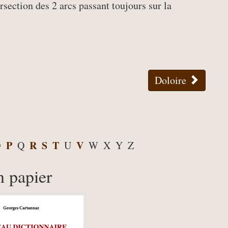
tersection des 2 arcs passant toujours sur la
Doloire
O
P
R
S
T
V
Q
U
W
X
Y
Z
n papier