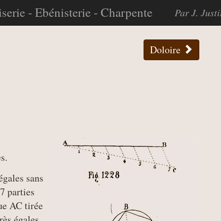
serie - Ebénisterie - Charpente
Par J. Just
Doloire
s.
 égales sans
7 parties
que AC tirée
rès égales