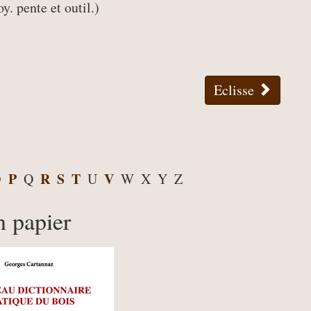
y. pente et outil.)
Eclisse
O
P
R
S
T
V
Q
U
W
X
Y
Z
n papier