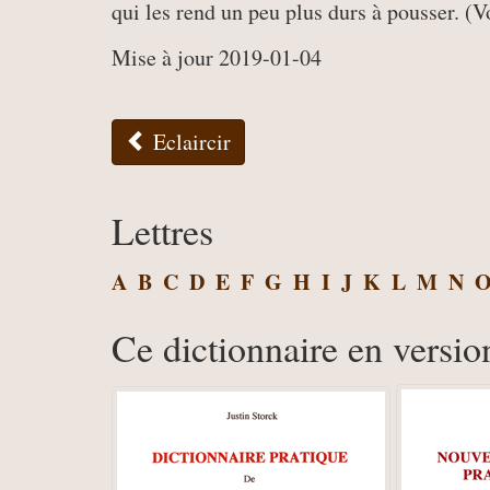
qui les rend un peu plus durs à pousser. (Vo
Mise à jour 2019-01-04
Eclaircir
Lettres
A
B
C
D
E
F
G
H
I
J
K
L
M
N
Ce dictionnaire en versio