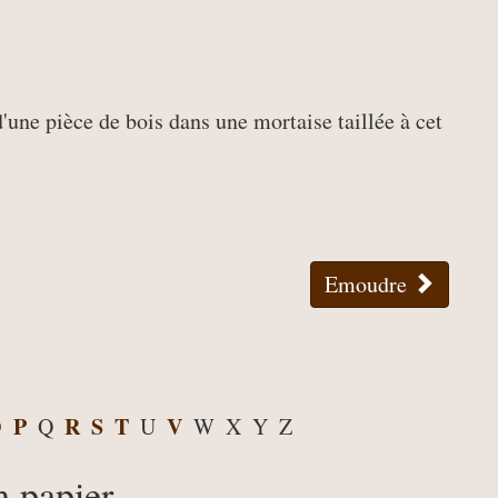
d'une pièce de bois dans une mortaise taillée à cet
Emoudre
O
P
R
S
T
V
Q
U
W
X
Y
Z
n papier