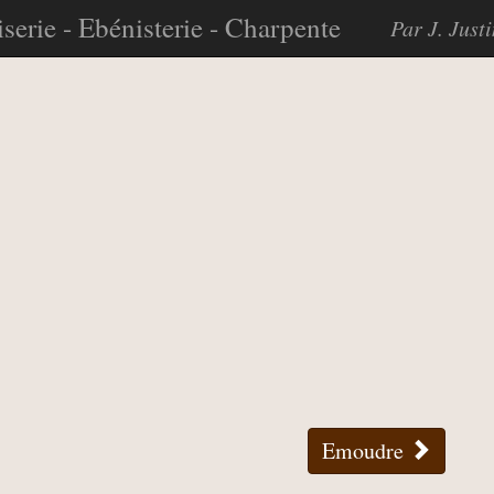
serie - Ebénisterie - Charpente
Par J. Just
Emoudre