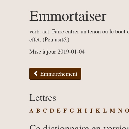
Emmortaiser
verb. act. Faire entrer un tenon ou le bout 
effet. (Peu usité.)
Mise à jour 2019-01-04
Emmarchement
Lettres
A
B
C
D
E
F
G
H
I
J
K
L
M
N
Ce dictionnaire en versio