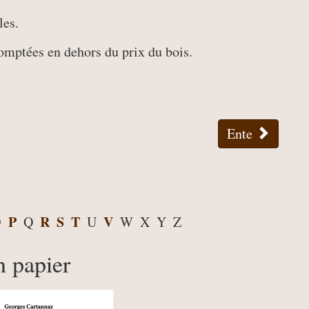
les.
omptées en dehors du prix du bois.
Ente
O
P
R
S
T
V
Q
U
W
X
Y
Z
n papier