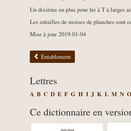
Un dixième en plus pour fer à T à larges ai
Les entailles de moises de planches sont c
Mise à jour 2019-01-04
Entablement
Lettres
A
B
C
D
E
F
G
H
I
J
K
L
M
N
Ce dictionnaire en versio