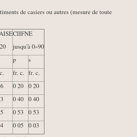
rtiments de casiers ou autres (mesure de toute
AISE
CIIFNE
-20
jusqu'à 0»90
p
s
 c.
fr. c.
fr. c.
16
0 20
0 20
33
0 40
0 40
45
0 53
0 53
04
0 05
0 03