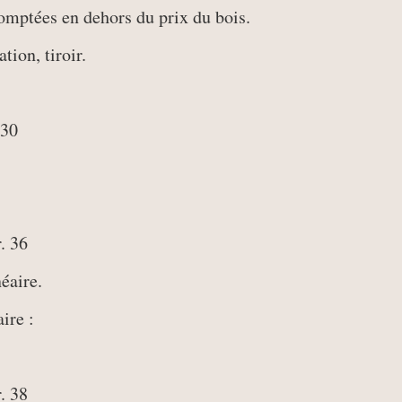
omptées en dehors du prix du bois.
tion, tiroir.
 30
r. 36
néaire.
ire :
r. 38