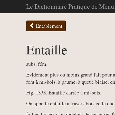
Le Dictionnaire Pratique de Menui
Entablement
Entaille
subs. fém.
Evidement plus ou moins grand fait pour as
font à mi-bois, à paume, à queue biaise, cir
Fig. 1333. Entaille carrée a mi-bois.
On appelle entaille a travers bois celle que
fait en travers d'un montant de casier ou d'