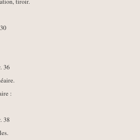
tion, tiroir.
 30
r. 36
néaire.
ire :
r. 38
les.