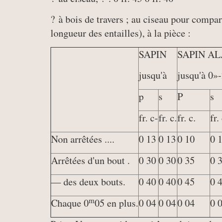
? à bois de travers ; au ciseau pour compa
longueur des entailles), à la pièce :
SAPIN
SAPIN AL
jusqu'à
jusqu'à 0»
p
s
P
s
fr. c-
fr. c.
fr. c.
fr.
Non arrêtées ....
0 13
0 13
0 10
0 
Arrêtées d'un bout .
0 30
0 30
0 35
0 
— des deux bouts.
0 40
0 40
0 45
0 
m
Chaque 0
05 en plus.
0 04
0 04
0 04
0 