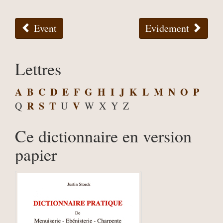
Event
Evidement
Lettres
A
B
C
D
E
F
G
H
I
J
K
L
M
N
O
P
R
S
T
V
Q
U
W
X
Y
Z
Ce dictionnaire en version
papier