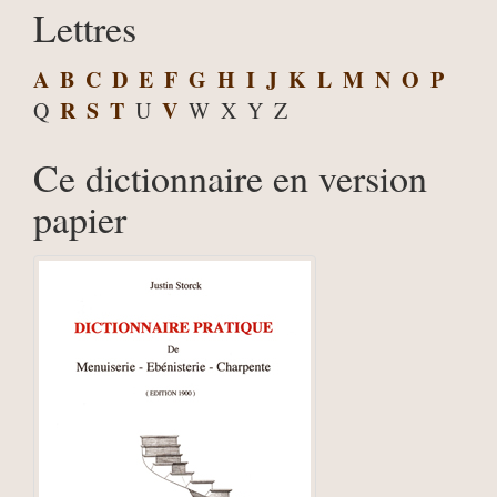
Lettres
A
B
C
D
E
F
G
H
I
J
K
L
M
N
O
P
R
S
T
V
Q
U
W
X
Y
Z
Ce dictionnaire en version
papier