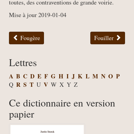
toutes, des contraventions de grande voirie.
Mise à jour 2019-01-04
Fougère
Fouiller
Lettres
A
B
C
D
E
F
G
H
I
J
K
L
M
N
O
P
R
S
T
V
Q
U
W
X
Y
Z
Ce dictionnaire en version
papier