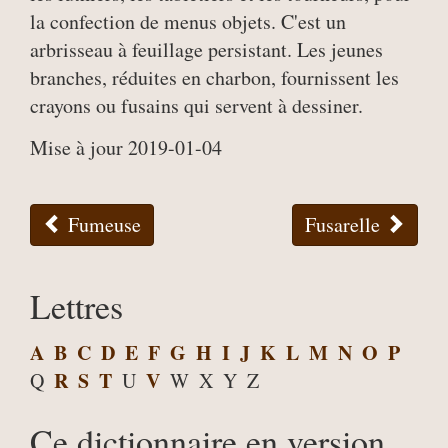
la confection de menus objets. C'est un
arbrisseau à feuillage persistant. Les jeunes
branches, réduites en charbon, fournissent les
crayons ou fusains qui servent à dessiner.
Mise à jour 2019-01-04
Fumeuse
Fusarelle
Lettres
A
B
C
D
E
F
G
H
I
J
K
L
M
N
O
P
R
S
T
V
Q
U
W
X
Y
Z
Ce dictionnaire en version