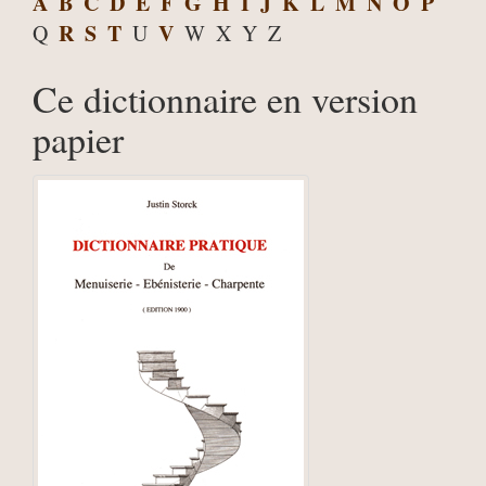
A
B
C
D
E
F
G
H
I
J
K
L
M
N
O
P
R
S
T
V
Q
U
W
X
Y
Z
Ce dictionnaire en version
papier