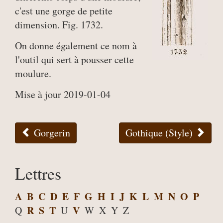
c'est une gorge de petite
dimension. Fig. 1732.
On donne également ce nom à
l'outil qui sert à pousser cette
moulure.
Mise à jour 2019-01-04
Gorgerin
Gothique (Style)
Lettres
A
B
C
D
E
F
G
H
I
J
K
L
M
N
O
P
R
S
T
V
Q
U
W
X
Y
Z