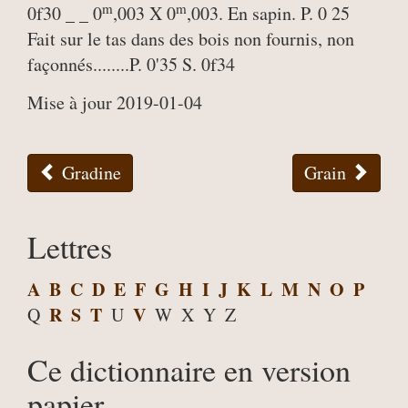
m
m
0f30 _ _ 0
,003 X 0
,003. En sapin. P. 0 25
Fait sur le tas dans des bois non fournis, non
façonnés........P. 0'35 S. 0f34
Mise à jour 2019-01-04
Gradine
Grain
Lettres
A
B
C
D
E
F
G
H
I
J
K
L
M
N
O
P
R
S
T
V
Q
U
W
X
Y
Z
Ce dictionnaire en version
papier