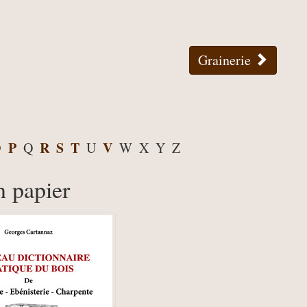
Grainerie
O
P
R
S
T
V
Q
U
W
X
Y
Z
n papier