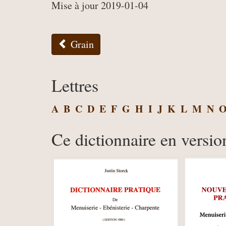
Mise à jour 2019-01-04
Grain
Lettres
A
B
C
D
E
F
G
H
I
J
K
L
M
N
Ce dictionnaire en versio