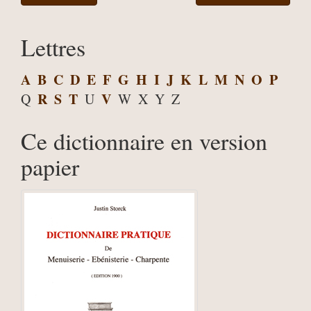
Lettres
A
B
C
D
E
F
G
H
I
J
K
L
M
N
O
P
R
S
T
V
Q
U
W
X
Y
Z
Ce dictionnaire en version
papier