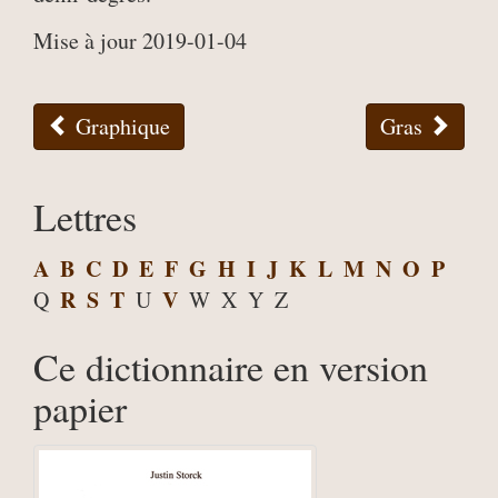
Mise à jour 2019-01-04
Graphique
Gras
Lettres
A
B
C
D
E
F
G
H
I
J
K
L
M
N
O
P
R
S
T
V
Q
U
W
X
Y
Z
Ce dictionnaire en version
papier