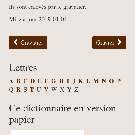
ils sont enlevés par le gravatier.
Mise à jour 2019-01-04
Gravatier
Gravier
Lettres
A
B
C
D
E
F
G
H
I
J
K
L
M
N
O
P
R
S
T
V
Q
U
W
X
Y
Z
Ce dictionnaire en version
papier