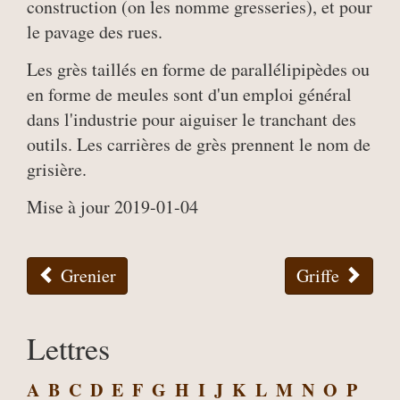
construction (on les nomme gresseries), et pour
le pavage des rues.
Les grès taillés en forme de parallélipipèdes ou
en forme de meules sont d'un emploi général
dans l'industrie pour aiguiser le tranchant des
outils. Les carrières de grès prennent le nom de
grisière.
Mise à jour 2019-01-04
Grenier
Griffe
Lettres
A
B
C
D
E
F
G
H
I
J
K
L
M
N
O
P