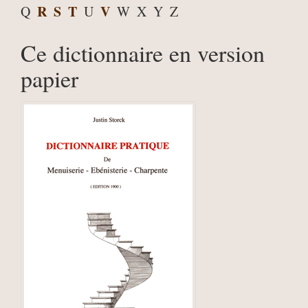
R
S
T
V
Q
U
W
X
Y
Z
Ce dictionnaire en version
papier