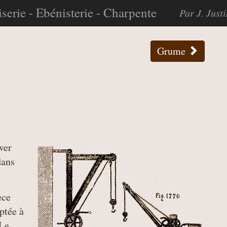
serie - Ebénisterie - Charpente
Par J. Just
Grume
ver
dans
èce
ptée à
 Le