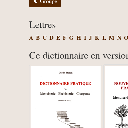
Groupe
Lettres
A
B
C
D
E
F
G
H
I
J
K
L
M
N
Ce dictionnaire en versio