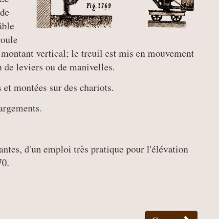
 de
âble
roule
du montant vertical; le treuil est mis en mouvement
 de leviers ou de manivelles.
s et montées sur des chariots.
hargements.
tantes, d'un emploi très pratique pour l'élévation
70.