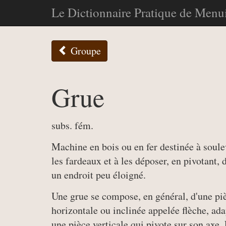
Le Dictionnaire Pratique de Menui
Groupe
Grue
subs. fém.
Machine en bois ou en fer destinée à soule
les fardeaux et à les déposer, en pivotant, 
un endroit peu éloigné.
Une grue se compose, en général, d'une pi
horizontale ou inclinée appelée flèche, ada
une pièce verticale qui pivote sur son axe.