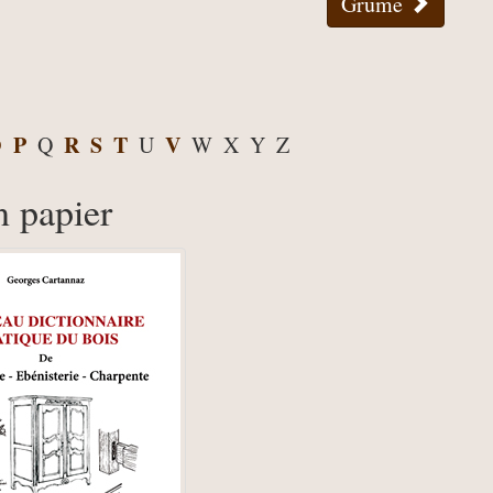
Grume
O
P
R
S
T
V
Q
U
W
X
Y
Z
n papier