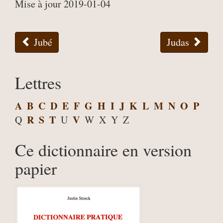
Mise à jour 2019-01-04
Jubé
Judas
Lettres
A
B
C
D
E
F
G
H
I
J
K
L
M
N
O
P
R
S
T
V
Q
U
W
X
Y
Z
Ce dictionnaire en version
papier