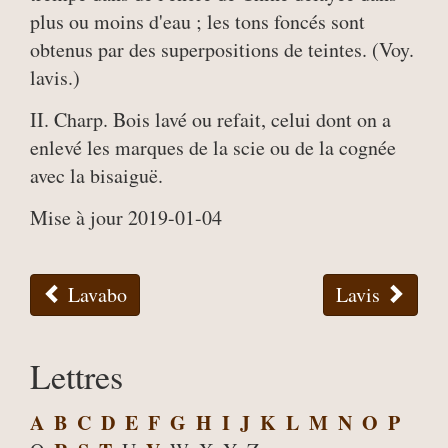
plus ou moins d'eau ; les tons foncés sont
obtenus par des superpositions de teintes. (Voy.
lavis.)
II. Charp. Bois lavé ou refait, celui dont on a
enlevé les marques de la scie ou de la cognée
avec la bisaiguë.
Mise à jour 2019-01-04
Lavabo
Lavis
Lettres
A
B
C
D
E
F
G
H
I
J
K
L
M
N
O
P