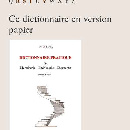
R
S
T
V
Q
U
W
X
Y
Z
Ce dictionnaire en version
papier