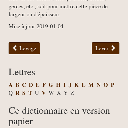
gerces, etc., soit pour mettre cette pièce de
largeur ou d'épaisseur.
Mise à jour 2019-01-04
Levage
Lever
Lettres
A
B
C
D
E
F
G
H
I
J
K
L
M
N
O
P
R
S
T
V
Q
U
W
X
Y
Z
Ce dictionnaire en version
papier