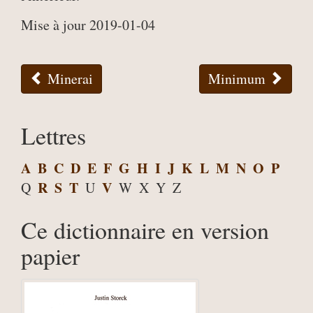
Mise à jour 2019-01-04
Minerai
Minimum
Lettres
A
B
C
D
E
F
G
H
I
J
K
L
M
N
O
P
R
S
T
V
Q
U
W
X
Y
Z
Ce dictionnaire en version
papier