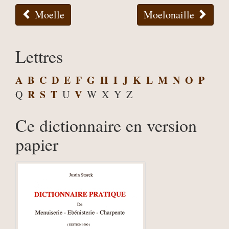
Moelle
Moelonaille
Lettres
A
B
C
D
E
F
G
H
I
J
K
L
M
N
O
P
R
S
T
V
Q
U
W
X
Y
Z
Ce dictionnaire en version
papier