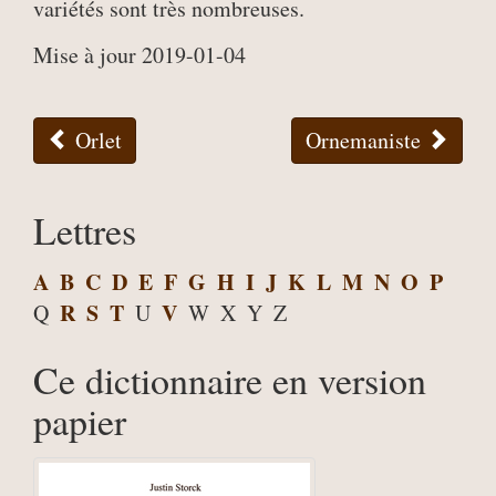
variétés sont très nombreuses.
Mise à jour 2019-01-04
Orlet
Ornemaniste
Lettres
A
B
C
D
E
F
G
H
I
J
K
L
M
N
O
P
R
S
T
V
Q
U
W
X
Y
Z
Ce dictionnaire en version
papier