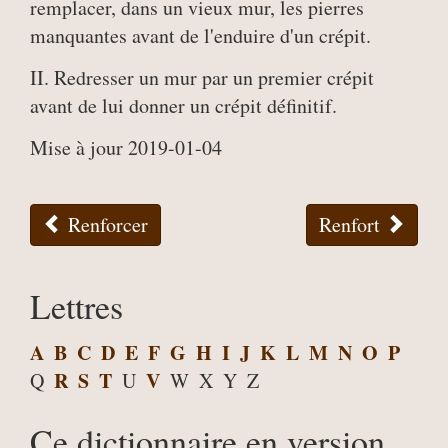
remplacer, dans un vieux mur, les pierres
manquantes avant de l'enduire d'un crépit.
II. Redresser un mur par un premier crépit
avant de lui donner un crépit définitif.
Mise à jour 2019-01-04
Renforcer
Renfort
Lettres
A
B
C
D
E
F
G
H
I
J
K
L
M
N
O
P
R
S
T
V
Q
U
W
X
Y
Z
Ce dictionnaire en version