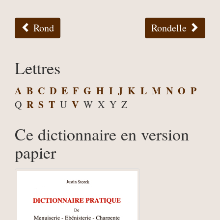
Rond
Rondelle
Lettres
A
B
C
D
E
F
G
H
I
J
K
L
M
N
O
P
R
S
T
V
Q
U
W
X
Y
Z
Ce dictionnaire en version
papier