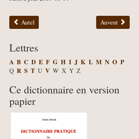
Autel
Auvent
Lettres
A
B
C
D
E
F
G
H
I
J
K
L
M
N
O
P
R
S
T
V
Q
U
W
X
Y
Z
Ce dictionnaire en version
papier