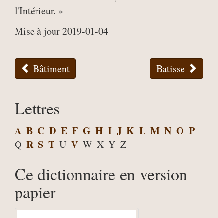
l'Intérieur. »
Mise à jour 2019-01-04
Bâtiment
Batisse
Lettres
A
B
C
D
E
F
G
H
I
J
K
L
M
N
O
P
R
S
T
V
Q
U
W
X
Y
Z
Ce dictionnaire en version
papier