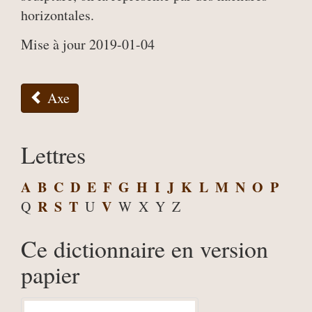
horizontales.
Mise à jour 2019-01-04
Axe
Lettres
A
B
C
D
E
F
G
H
I
J
K
L
M
N
O
P
R
S
T
V
Q
U
W
X
Y
Z
Ce dictionnaire en version
papier