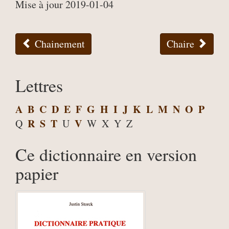
Mise à jour 2019-01-04
Chainement
Chaire
Lettres
A
B
C
D
E
F
G
H
I
J
K
L
M
N
O
P
R
S
T
V
Q
U
W
X
Y
Z
Ce dictionnaire en version
papier