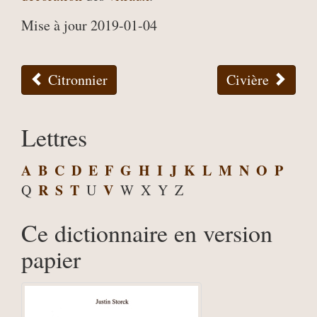
Mise à jour 2019-01-04
Citronnier
Civière
Lettres
A
B
C
D
E
F
G
H
I
J
K
L
M
N
O
P
R
S
T
V
Q
U
W
X
Y
Z
Ce dictionnaire en version
papier