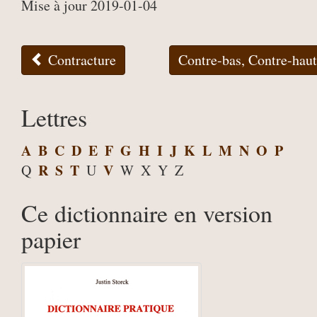
Mise à jour 2019-01-04
Contracture
Contre-bas, Contre-hau
Lettres
A
B
C
D
E
F
G
H
I
J
K
L
M
N
O
P
R
S
T
V
Q
U
W
X
Y
Z
Ce dictionnaire en version
papier