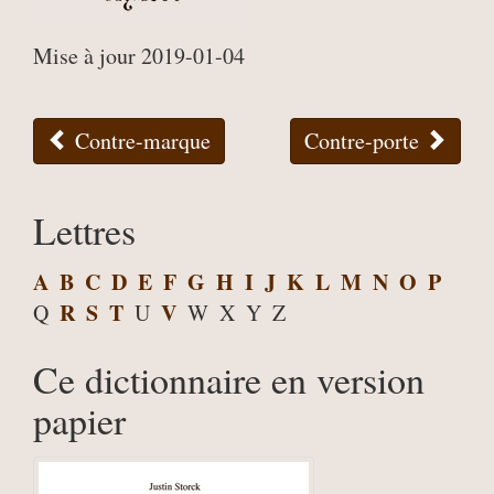
Mise à jour 2019-01-04
Contre-marque
Contre-porte
Lettres
A
B
C
D
E
F
G
H
I
J
K
L
M
N
O
P
R
S
T
V
Q
U
W
X
Y
Z
Ce dictionnaire en version
papier