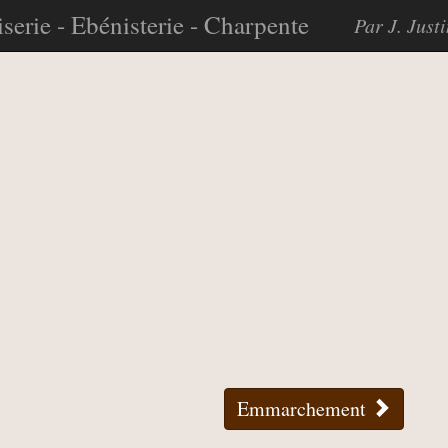
serie - Ebénisterie - Charpente
Par J. Just
Emmarchement