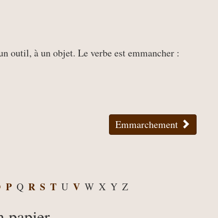
n outil, à un objet. Le verbe est emmancher :
Emmarchement
O
P
R
S
T
V
Q
U
W
X
Y
Z
n papier