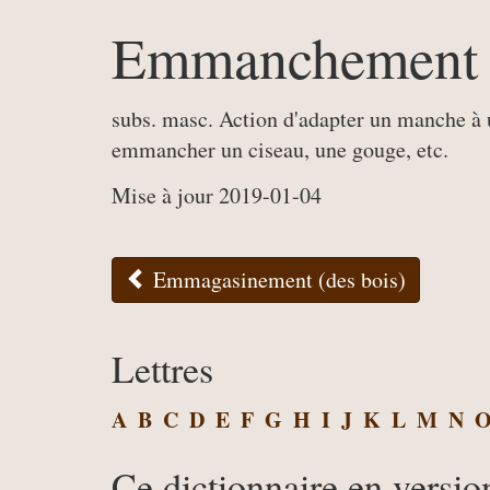
Emmanchement
subs. masc. Action d'adapter un manche à u
emmancher un ciseau, une gouge, etc.
Mise à jour 2019-01-04
Emmagasinement (des bois)
Lettres
A
B
C
D
E
F
G
H
I
J
K
L
M
N
Ce dictionnaire en versio