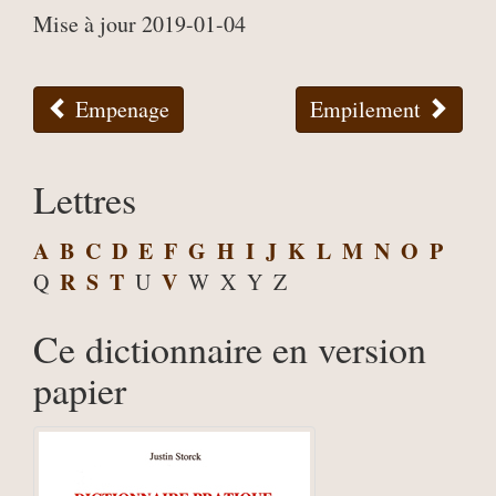
Mise à jour 2019-01-04
Empenage
Empilement
Lettres
A
B
C
D
E
F
G
H
I
J
K
L
M
N
O
P
R
S
T
V
Q
U
W
X
Y
Z
Ce dictionnaire en version
papier