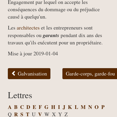
Engagement par lequel on accepte les
conséquences du dommage ou du préjudice
causé à quelqu'un.
Les
architectes
et les entrepreneurs sont
garants
responsables ou
pendant dix ans des
travaux qu'ils exécutent pour un propriétaire.
Mise à jour 2019-01-04
Galvanisation
Garde-corps, garde-fou
Lettres
A
B
C
D
E
F
G
H
I
J
K
L
M
N
O
P
R
S
T
V
Q
U
W
X
Y
Z