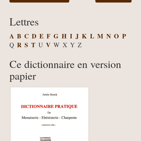
Lettres
A
B
C
D
E
F
G
H
I
J
K
L
M
N
O
P
R
S
T
V
Q
U
W
X
Y
Z
Ce dictionnaire en version
papier