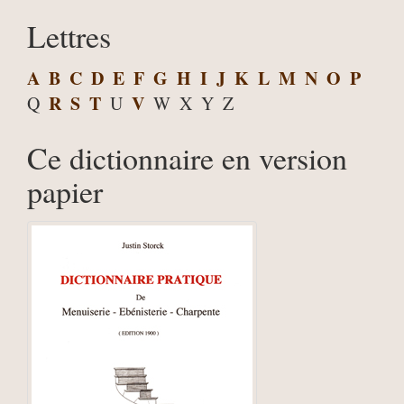
Lettres
A
B
C
D
E
F
G
H
I
J
K
L
M
N
O
P
R
S
T
V
Q
U
W
X
Y
Z
Ce dictionnaire en version
papier