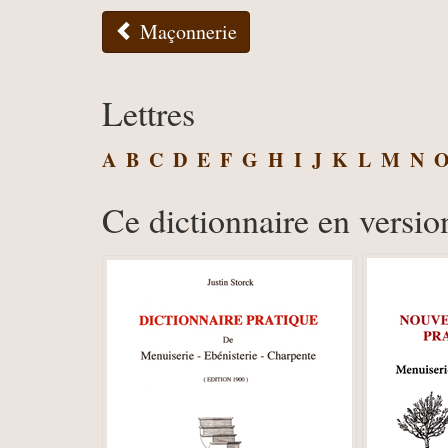
Maçonnerie
Lettres
A
B
C
D
E
F
G
H
I
J
K
L
M
N
Ce dictionnaire en versio