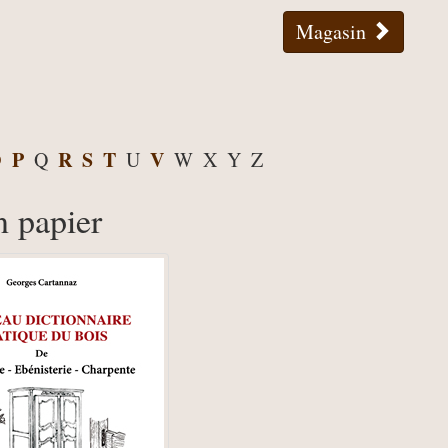
Magasin
O
P
R
S
T
V
Q
U
W
X
Y
Z
n papier