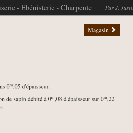
serie - Ebénisterie - Charpente
Par J. Just
Magasin
m
ns 0
,05 d'épaisseur.
m
m
n de sapin débité à 0
,08 d'épaisseur sur 0
,22
s.