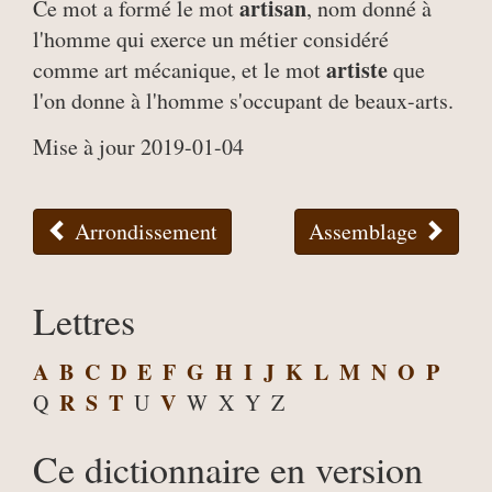
artisan
Ce mot a formé le mot
, nom donné à
l'homme qui exerce un métier considéré
artiste
comme art mécanique, et le mot
que
l'on donne à l'homme s'occupant de beaux-arts.
Mise à jour 2019-01-04
Arrondissement
Assemblage
Lettres
A
B
C
D
E
F
G
H
I
J
K
L
M
N
O
P
R
S
T
V
Q
U
W
X
Y
Z
Ce dictionnaire en version