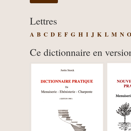
Lettres
A
B
C
D
E
F
G
H
I
J
K
L
M
N
Ce dictionnaire en versio