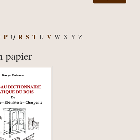
O
P
R
S
T
V
Q
U
W
X
Y
Z
n papier