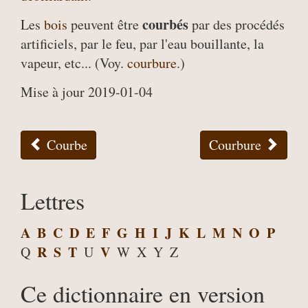
courbés
Les
bois
peuvent être
par des procédés
artificiels, par le feu, par l'eau bouillante, la
vapeur, etc... (Voy.
courbure
.)
Mise à jour 2019-01-04
Courbe
Courbure
Lettres
A
B
C
D
E
F
G
H
I
J
K
L
M
N
O
P
R
S
T
V
Q
U
W
X
Y
Z
Ce dictionnaire en version