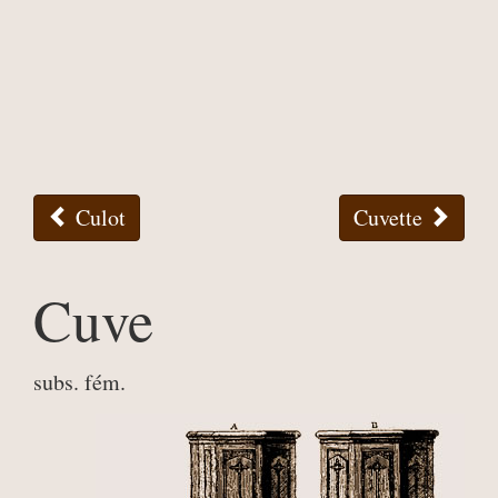
Culot
Cuvette
Cuve
subs. fém.