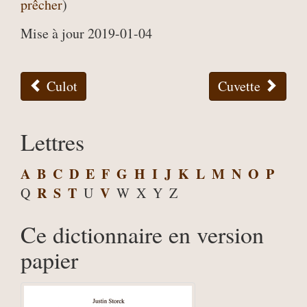
prêcher
)
Mise à jour 2019-01-04
Culot
Cuvette
Lettres
A
B
C
D
E
F
G
H
I
J
K
L
M
N
O
P
R
S
T
V
Q
U
W
X
Y
Z
Ce dictionnaire en version
papier