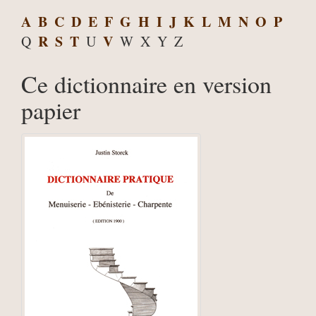
A
B
C
D
E
F
G
H
I
J
K
L
M
N
O
P
R
S
T
V
Q
U
W
X
Y
Z
Ce dictionnaire en version
papier