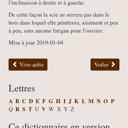
l'inclinaison à droite et à gauche.
De cette façon la scie ne serrera pas dans le
bois dans lequel elle pénétrera, aisément et peu
à peu, sans aucune fatigue pour l'ouvrier.
Mise à jour 2019-01-04
Vive-arête
Voiler
Lettres
A
B
C
D
E
F
G
H
I
J
K
L
M
N
O
P
R
S
T
V
Q
U
W
X
Y
Z
Ce dictionnaire en version