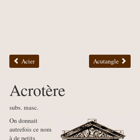
Acier
Acutangle
Acrotère
subs. masc.
On donnait
autrefois ce nom
à de petits