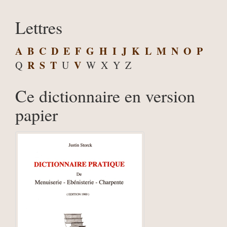
Lettres
A
B
C
D
E
F
G
H
I
J
K
L
M
N
O
P
R
S
T
V
Q
U
W
X
Y
Z
Ce dictionnaire en version
papier