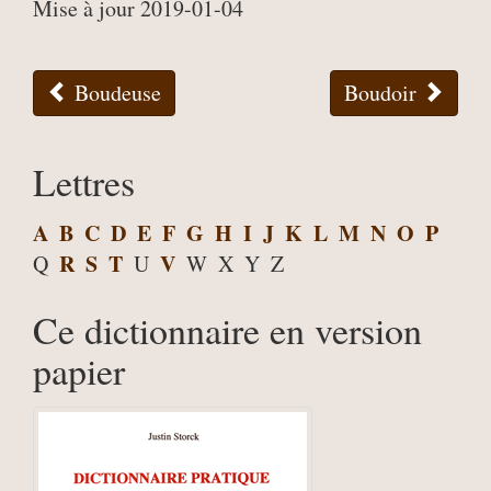
Mise à jour 2019-01-04
Boudeuse
Boudoir
Lettres
A
B
C
D
E
F
G
H
I
J
K
L
M
N
O
P
R
S
T
V
Q
U
W
X
Y
Z
Ce dictionnaire en version
papier